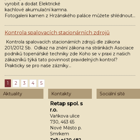
vyrobit a dodat Elektrické
kachlové akumulační kamna.
Fotogalerii kamen z Hrzánského paláce můžete shlédnout…
Kontrola spalovacích stacionárních zdrojů
Kontrola spalovacích stacionárních zdrojů dle zákona
201/2012 Sb. Odkaz na znění zákona na stránkách Asociace
podniků topenářské techniky zde Koho se v praxi z našich
zákazníků týká tato povinnost pravidelných kontrol?
Prakticky se pro naše zázníky…
1
2
3
4
5
Aktuality
Kontakty
Sociální sítě
Retap spol. s
r.o.
Vaňkova ulice
730, 463 65
Nové Město p.
Smrkem
Tel1.: +420 482