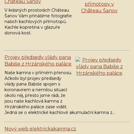
Château Šanov
V krásných prostorách Château
Šanov Vám přinášíme fotografie
našich kachlových přímotopů.
Kachle kopretina v glazuře
slonová kost.
Projev předsedy vlády pana
Babiše z Hrzánského paláce
Naše kamna v přímém přenosu.
Ačkoliv byl projev předsedy
vlády pana Babiše spojen s
koronavirem a nemilou situací
okolo něj, přesto jsme rádi, že
jsou naše kachlová kamna z
Hrzánského paláce zase vidět.
Jedná se o elektrické kachlové akumulační kamna z…
Nový web elektrickakamna.cz