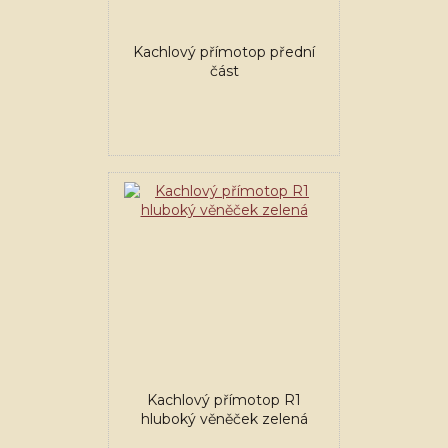
Kachlový přímotop přední
část
Kachlový přímotop R1
hluboký věněček zelená