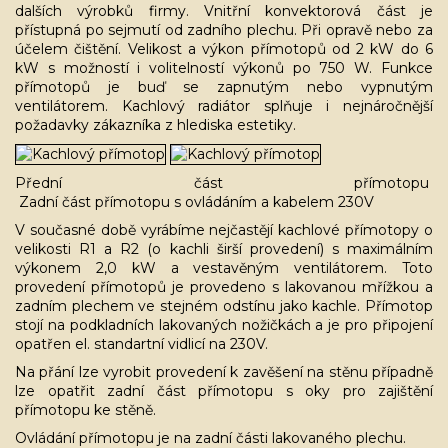
dalších výrobků firmy. Vnitřní konvektorová část je
přístupná po sejmutí od zadního plechu. Při opravě nebo za
účelem čištění. Velikost a výkon přímotopů od 2 kW do 6
kW s možností i volitelností výkonů po 750 W. Funkce
přímotopů je buď se zapnutým nebo vypnutým
ventilátorem. Kachlový radiátor splňuje i nejnáročnější
požadavky zákazníka z hlediska estetiky.
Přední část přímotopu
Zadní část přímotopu s ovládáním a kabelem 230V
V současné době vyrábíme nejčastějí kachlové přímotopy o
velikosti R1 a R2 (o kachli širší provedení) s maximálním
výkonem 2,0 kW a vestavěným ventilátorem. Toto
provedení přímotopů je provedeno s lakovanou mřížkou a
zadním plechem ve stejném odstínu jako kachle. Přímotop
stojí na podkladních lakovaných nožičkách a je pro připojení
opatřen el. standartní vidlicí na 230V.
Na přání lze vyrobit provedení k zavěšení na stěnu případně
lze opatřit zadní část přímotopu s oky pro zajištění
přímotopu ke stěně.
Ovládání přímotopu je na zadní části lakovaného plechu.