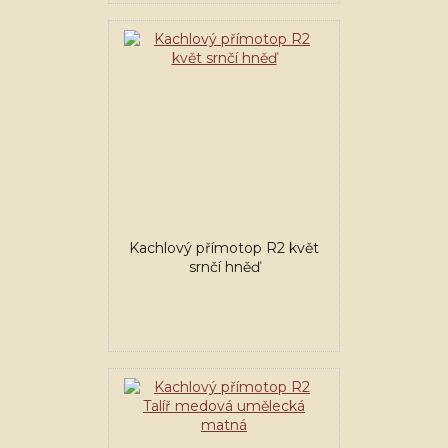
Kachlový přímotop R2 květ
srnčí hněď