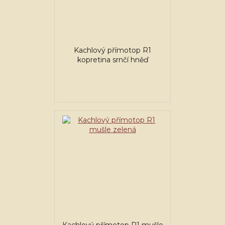
Kachlový přímotop R1
kopretina srnčí hněď