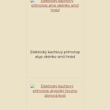
Elektrický kachlový přímotop
atyp okénko srnčí hněď