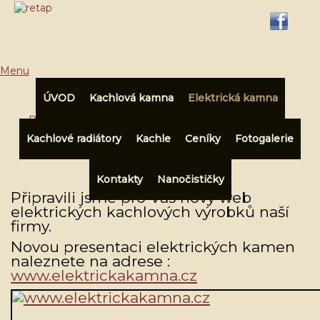
Menu
ÚVOD
Kachlová kamna
Elektrická kamna
Přihlásit
|
Registrace
Kachlové radiátory
Kachle
Ceníky
Fotogalerie
Elektrické kachlové
V košíku:
0,00 Kč
přímotopy
Kontakty
Nanočističky
Připravili jsme pro Vás nový web
elektrických kachlových výrobků naší
firmy.
Novou presentaci elektrických kamen
naleznete na adrese :
www.elektrickakamna.cz