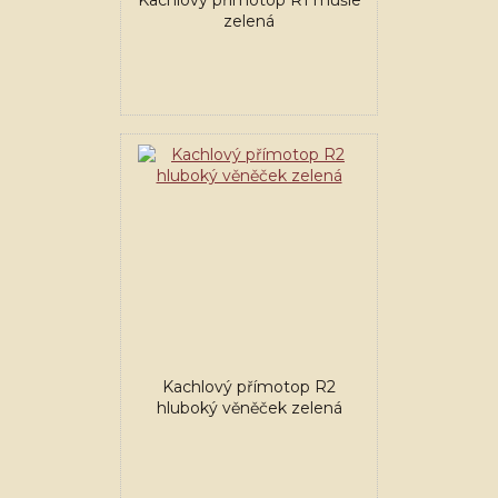
Kachlový přímotop R1 mušle
zelená
Kachlový přímotop R2
hluboký věněček zelená