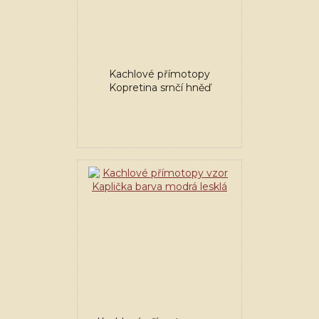
Kachlové přímotopy
Kopretina srnčí hněď